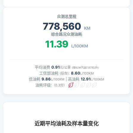
众测总里程
778,560
KM
综合路况众测油耗
11.39
L/100KM
平均油费
0.91
元/公里
(按92#汽油7.97元/升)
工信部油耗
:
8.60
(综合)
L/100KM
低油耗
9.86
| 高油耗
12.91
L/100KM
L/100KM
油耗评级:
（0.3分）