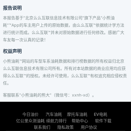
报告说明
本报告基于"北京么么互联信息技术有限公司"旗下产品"小熊油
耗"™App的车主用户上传的原始数据，由么么互联™依据统计学方法
进行统计而成。么么互联™并未对原始数据进行任何修改。感谢广大
车友每一次认真的记录！
权益声明
小熊油耗™网站的车型车系油耗数据和排行榜数据的所有权益归北京
么么互联信息技术有限公司所有。所有对本站数据的商业应用均应获
得么么互联™的授权。未经许可使用，么么互联™有权追究相应侵权责
任。
客服联系"小熊油耗的熊大"（微信号：xxnh-xd）。
今日油价
汽车油耗
摩托车油耗
EV电耗
亿公里众测油耗
续航力排行
帮助中心
软件下载
联系我们
隐私政策
用户协议