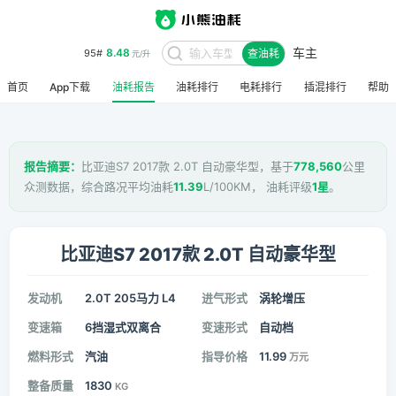
车主
8.48
95#
查油耗
元/升
首页
App下载
油耗报告
油耗排行
电耗排行
插混排行
帮助
报告摘要：
比亚迪S7 2017款 2.0T 自动豪华型，基于
778,560
公里
众测数据，综合路况平均油耗
11.39
L/100KM， 油耗评级
1星
。
比亚迪S7 2017款 2.0T 自动豪华型
发动机
2.0T 205马力 L4
进气形式
涡轮增压
变速箱
6挡湿式双离合
变速形式
自动档
燃料形式
汽油
指导价格
11.99
万元
整备质量
1830
KG