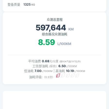
整备质量
1325
KG
众测总里程
597,644
KM
综合路况众测油耗
8.59
L/100KM
平均油费
0.68
元/公里
(按92#汽油7.97元/升)
工信部油耗
:
6.50
(综合)
L/100KM
低油耗
7.00
| 高油耗
10.19
L/100KM
L/100KM
油耗评级:
（0.5分）