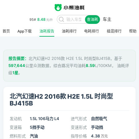
车主
8.48
95#
查油耗
元/升
首页
App下载
油耗报告
油耗排行
电耗排行
插混排行
帮助
报告摘要：
北汽幻速H2 2016款 H2E 1.5L 时尚型BJ415B，基于
597,644
公里众测数据，综合路况平均油耗
8.59
L/100KM， 油耗评
级
1星
。
北汽幻速H2 2016款 H2E 1.5L 时尚型
BJ415B
发动机
1.5L 106马力 L4
进气形式
自然吸气
变速箱
5挡手动
变速形式
手动挡
燃料形式
汽油
指导价格
4.38
万元